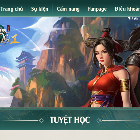
Trang chủ
Sự kiện
Cẩm nang
Fanpage
Điều khoả
TUYỆT HỌC