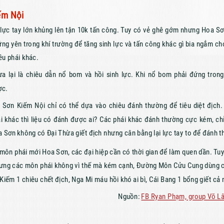
ếm Nội
lực tay lớn khủng lên tận 10k tấn công. Tuy có vẻ ghê gớm nhưng Hoa Sơn
đứng yên trong khí trường để tăng sinh lực và tấn công khác gì bia ngắm 
ều phái khác.
ừa lại là chiêu dẫn nổ bom và hồi sinh lực. Khi nổ bom phải đứng tron
ợc.
Sơn Kiếm Nội chỉ có thể dựa vào chiêu đánh thường để tiêu diệt địch.
i khác thì liệu có đánh được ai? Các phái khác đánh thường cực kém, ch
a Sơn không có Đại Thừa giết địch nhưng cân bằng lại lực tay to để đánh 
 môn phái mới Hoa Sơn, các đại hiệp cần có thời gian để làm quen dần. Tu
hưng các môn phái không vì thế mà kém cạnh, Đường Môn Cửu Cung dùng 
iếm 1 chiêu chết địch, Nga Mi máu hồi khó ai bì, Cái Bang 1 bổng giết cả 
Nguồn:
FB Ryan Phạm, group Võ Lâ