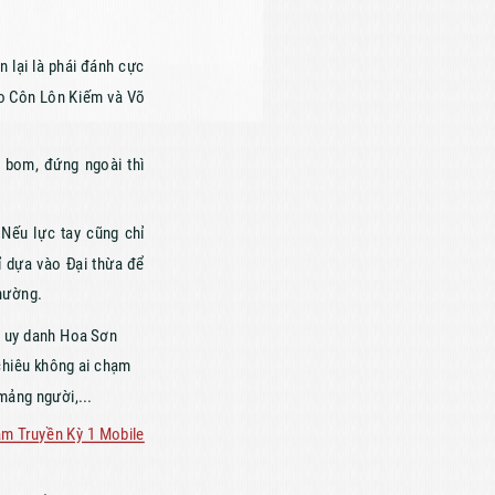
 lại là phái đánh cực
cho Côn Lôn Kiếm và Võ
g bom, đứng ngoài thì
 Nếu lực tay cũng chỉ
ỉ dựa vào Đại thừa để
thường.
y uy danh Hoa Sơn
chiêu không ai chạm
mảng người,...
m Truyền Kỳ 1 Mobile