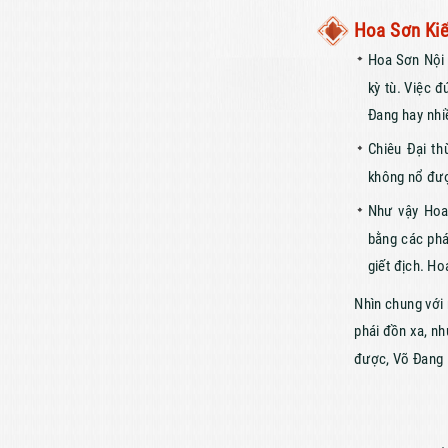
Hoa Sơn Ki
Hoa Sơn Nội 
kỳ tù. Việc 
Đang hay nhi
Chiêu Đại th
không nổ đư
Như vậy Hoa 
bằng các phá
giết địch. Ho
Nhìn chung với
phái đồn xa, n
được, Võ Đang K