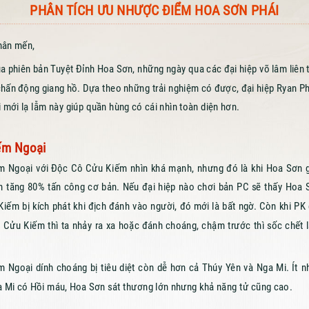
PHÂN TÍCH ƯU NHƯỢC ĐIỂM HOA SƠN PHÁI
thân mến,
ủa phiên bản Tuyệt Đỉnh Hoa Sơn, những ngày qua các đại hiệp võ lâm liên
chấn động giang hồ. Dựa theo những trải nghiệm có được, đại hiệp Ryan 
 mới lạ lẫm này giúp quần hùng có cái nhìn toàn diện hơn.
ếm Ngoại
m Ngoại với Độc Cô Cửu Kiếm nhìn khá mạnh, nhưng đó là khi Hoa Sơn 
 tăng 80% tấn công cơ bản. Nếu đại hiệp nào chơi bản PC sẽ thấy Hoa 
iếm bị kích phát khi địch đánh vào người, đó mới là bất ngờ. Còn khi PK 
 Cửu Kiếm thì ta nhảy ra xa hoặc đánh choáng, chậm trước thì sốc chết l
 Ngoại dính choáng bị tiêu diệt còn dễ hơn cả Thúy Yên và Nga Mi. Ít n
a Mi có Hồi máu, Hoa Sơn sát thương lớn nhưng khả năng tử cũng cao.