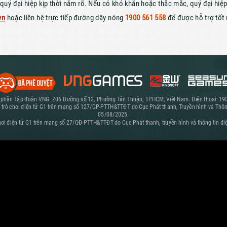
quý đại hiệp kịp thời nắm rõ. Nếu có khó khăn hoặc thắc mắc, quý đại hiệp
vn
hoặc liên hệ trực tiếp đường dây nóng
1900 561 558
để được hỗ trợ tốt 
 phần Tập đoàn VNG. Z06 Đường số 13, Phường Tân Thuận, TPHCM, Việt Nam. Điện thoại: 19
 trò chơi điện tử G1 trên mạng số 127/GP-PTTH&TTĐT do Cục Phát thanh, Truyền hình và Thôn
05/08/2025.
hơi điện tử G1 trên mạng số 27/QĐ-PTTH&TTĐT do Cục Phát thanh, truyền hình và thông tin đ