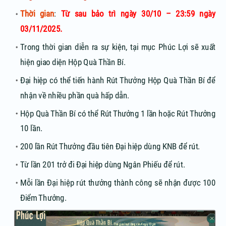
Thời gian
:
Từ sau bảo trì ngày 30/10 – 23:59 ngày
03/11/2025.
Trong thời gian diễn ra sự kiện, tại mục Phúc Lợi sẽ xuất
hiện giao diện Hộp Quà Thần Bí.
Đại hiệp có thể tiến hành Rút Thưởng Hộp Quà Thần Bí để
nhận về nhiều phần quà hấp dẫn.
Hộp Quà Thần Bí có thể Rút Thưởng 1 lần hoặc Rút Thưởng
10 lần.
200 lần Rút Thưởng đầu tiên Đại hiệp dùng KNB để rút.
Từ lần 201 trở đi Đại hiệp dùng Ngân Phiếu để rút.
Mỗi lần Đại hiệp rút thưởng thành công sẽ nhận được 100
Điểm Thưởng.