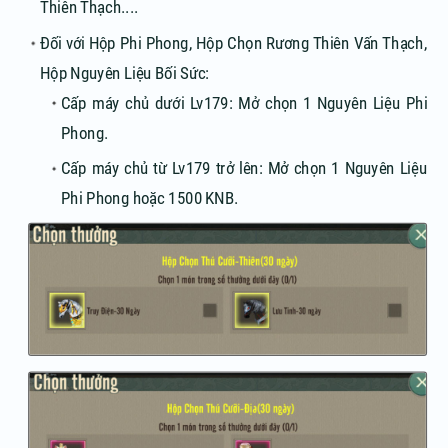
Thiên Thạch....
Đối với Hộp Phi Phong, Hộp Chọn Rương Thiên Vấn Thạch,
Hộp Nguyên Liệu Bối Sức:
Cấp máy chủ dưới Lv179: Mở chọn 1 Nguyên Liệu Phi
Phong.
Cấp máy chủ từ Lv179 trở lên: Mở chọn 1 Nguyên Liệu
Phi Phong hoặc 1500 KNB.