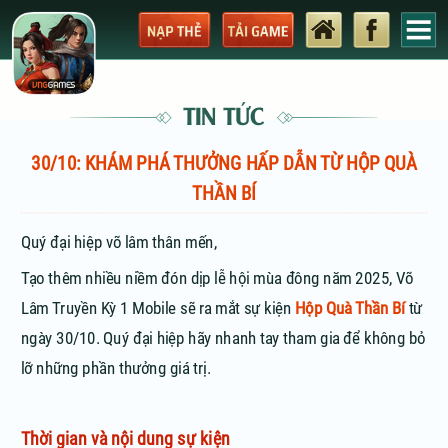
TIN TỨC
30/10: KHÁM PHÁ THƯỞNG HẤP DẪN TỪ HỘP QUÀ
THẦN BÍ
Quý đại hiệp võ lâm thân mến,
Tạo thêm nhiều niềm đón dịp lễ hội mùa đông năm 2025, Võ
Lâm Truyền Kỳ 1 Mobile sẽ ra mắt sự kiện
Hộp Quà Thần Bí
từ
ngày 30/10. Quý đại hiệp hãy nhanh tay tham gia để không bỏ
lỡ những phần thưởng giá trị.
Thời gian và nội dung sự kiện