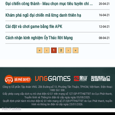
Đại chiến công thành - Mau chọn mục tiêu tuyên chi ...
20-04-21
Khám phá ngũ đại chiến mã lừng danh thiên hạ
16-04-21
Cài đặt và chơi game bằng file APK
12-04-21
Cách nhận kinh nghiệm Ủy Thác Rời Mạng
08-04-21
«
‹
1
2
›
»
Công ty Cổ phần Tập đoàn VNG. Z06 Đường số 13, Phường Tân Thuận, TPHCM, Việt Nam. Điện thoại:
1900 561 558.
Giấy phép cung cấp dịch vụ trò chơi điện tử G1 trên mạng số 127/GP-PTTH&TTĐT do Cục Phát thanh,
Truyền hình và Thông tin điện tử cấp ngày ngày 05/08/2025.
Quyết định phát hành trò chơi điện tử G1 trên mạng số 27/QĐ-PTTH&TTĐT do Cục Phát thanh, truyền
hình và thông tin điện tử cấp ngày 23/01/2026.
Quản lý cookies