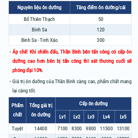
Nguyên liệu ôn dưỡng
Tăng điểm ôn dưỡng/cái
Bổ Thiên Thạch
50
Binh Sa
120
Binh Sa - Tinh Xảo
300
Áp chế: Khi chiến đấu, Thần Binh bên tấn công có cấp ôn
dưỡng cao hơn bên bị tấn công thì sát thương cuối sẽ
phóng đại 10%
.
Giá trị ôn dưỡng của Thần Binh càng cao, phẩm chất mang
lại càng tốt.
Cấp ôn dưỡng
Phẩm
Tổng giá trị
chất
ôn dưỡng
Lv1
Lv2
Lv3
Lv4
Lv5
Tuyệt
14400
7100
8300
9800
11500
13100