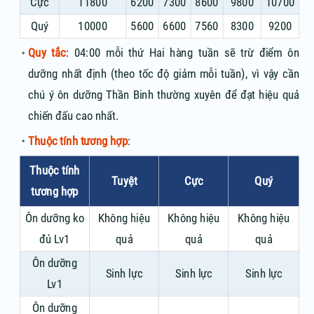
Cực
11800
6200
7300
8600
9800
10700
Quý
10000
5600
6600
7560
8300
9200
Quy tắc
: 04:00 mỗi thứ Hai hàng tuần sẽ trừ điểm ôn
dưỡng nhất định (theo tốc độ giảm mỗi tuần), vì vậy cần
chú ý ôn dưỡng Thần Binh thường xuyên để đạt hiệu quả
chiến đấu cao nhất.
Thuộc tính tương hợp
:
Thuộc tính
Tuyệt
Cực
Quý
tương hợp
Ôn dưỡng ko
Không hiệu
Không hiệu
Không hiệu
đủ Lv1
quả
quả
quả
Ôn dưỡng
Sinh lực
Sinh lực
Sinh lực
Lv1
Ôn dưỡng