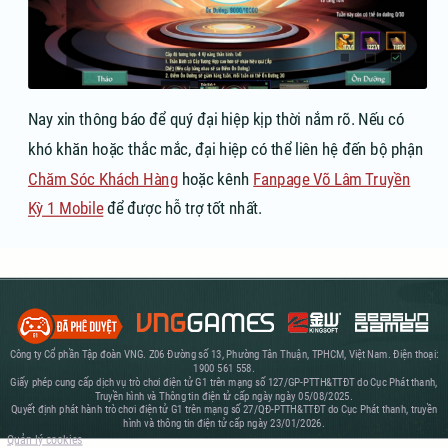
Nay xin thông báo để quý đại hiệp kịp thời nắm rõ. Nếu có
khó khăn hoặc thắc mắc, đại hiệp có thể liên hệ đến bộ phận
Chăm Sóc Khách Hàng
hoặc kênh
Fanpage Võ Lâm Truyền
Kỳ 1 Mobile
để được hỗ trợ tốt nhất.
Công ty Cổ phần Tập đoàn VNG. Z06 Đường số 13, Phường Tân Thuận, TPHCM, Việt Nam. Điện thoại:
1900 561 558.
Giấy phép cung cấp dịch vụ trò chơi điện tử G1 trên mạng số 127/GP-PTTH&TTĐT do Cục Phát thanh,
Truyền hình và Thông tin điện tử cấp ngày ngày 05/08/2025.
Quyết định phát hành trò chơi điện tử G1 trên mạng số 27/QĐ-PTTH&TTĐT do Cục Phát thanh, truyền
hình và thông tin điện tử cấp ngày 23/01/2026.
Quản lý cookies