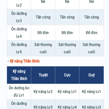
Né
Né
Né
Lv2
Ôn dưỡng
Tấn công
Tấn công
Tấn công
Lv3
Ôn dưỡng
Đỡ đòn
Đỡ đòn
Đỡ đòn
Lv4
Ôn dưỡng
Sát thương
Sát thương
Sát thương
Lv5
cuối
cuối
cuối
Kỹ năng Thần Binh
:
Kỹ năng
Tuyệt
Cực
Quý
Thần Binh
Ôn dưỡng ko
Kỹ năng Lv2
Kỹ năng Lv1
Kỹ năng Lv1
đủ Lv1
Ôn dưỡng
Kỹ năng Lv5
Kỹ năng Lv4
Kỹ năng Lv3