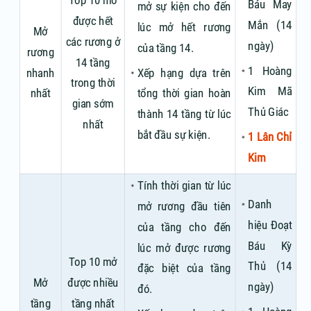
Top 10 mở
Báu May
mở sự kiện cho đến
được hết
Mắn (14
lúc mở hết rương
Mở
các rương ở
ngày)
của tầng 14.
rương
14 tầng
1 Hoàng
nhanh
Xếp hạng dựa trên
trong thời
Kim Mã
nhất
tổng thời gian hoàn
gian sớm
Thủ Giác
thành 14 tầng từ lúc
nhất
bắt đầu sự kiện.
1 Lân Chỉ
Kim
Tính thời gian từ lúc
Danh
mở rương đầu tiên
hiệu Đoạt
của tầng cho đến
Báu Kỳ
lúc mở được rương
Top 10 mở
Thủ (14
đặc biệt của tầng
Mở
được nhiều
ngày)
đó.
tầng
tầng nhất