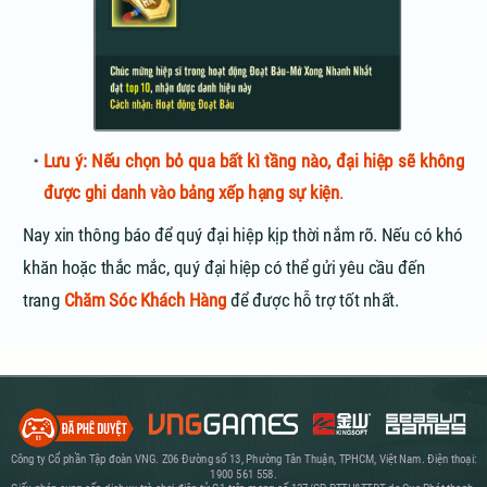
Lưu ý:
Nếu chọn bỏ qua bất kì tầng nào, đại hiệp sẽ không
được ghi danh vào bảng xếp hạng sự kiện
.
Nay xin thông báo để quý đại hiệp kịp thời nắm rõ. Nếu có khó
khăn hoặc thắc mắc, quý đại hiệp có thể gửi yêu cầu đến
trang
Chăm Sóc Khách Hàng
để được hỗ trợ tốt nhất.
Công ty Cổ phần Tập đoàn VNG. Z06 Đường số 13, Phường Tân Thuận, TPHCM, Việt Nam. Điện thoại:
1900 561 558.