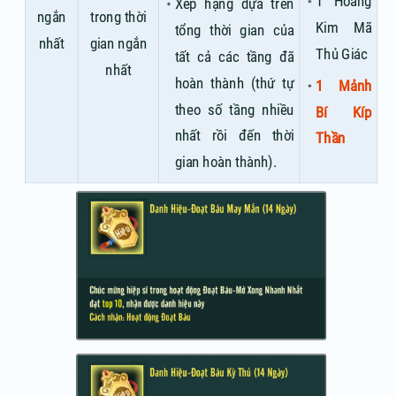
1 Hoàng
Xếp hạng dựa trên
ngắn
trong thời
Kim Mã
tổng thời gian của
nhất
gian ngắn
Thủ Giác
tất cả các tầng đã
nhất
hoàn thành (thứ tự
1 Mảnh
theo số tầng nhiều
Bí Kíp
nhất rồi đến thời
Thần
gian hoàn thành).