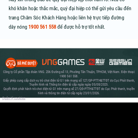
khó khăn hoặc thắc mắc, quý đại hiệp có thể gửi yêu cầu đến
trang Chăm Sóc Khách Hàng hoặc liên hệ trực tiếp đường
dây nóng
1900 561 558
để được hỗ trợ tốt nhất.
Công ty Cổ phần Tập đoàn VNG. Z06 Đường số 13, Phường Tân Thuận, TPHCM, Việt Nam. Điện thoại:
1900 561 558.
Giấy phép cung cấp dịch vụ trò chơi điện tử G1 trên mạng số 127/GP-PTTH&TTĐT do Cục Phát thanh,
Truyền hình và Thông tin điện tử cấp ngày ngày 05/08/2025.
Quyết định phát hành trò chơi điện tử G1 trên mạng số 27/QĐ-PTTH&TTĐT do Cục Phát thanh, truyền
hình và thông tin điện tử cấp ngày 23/01/2026.
Quản lý cookies