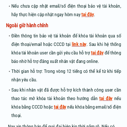
Nếu chưa cập nhật email/số điện thoại bảo vệ tài khoản,
hãy thực hiện cập nhật ngay hôm nay
tại đây
.
Ngoài giờ hành chính
Điền thông tin bảo vệ tài khoản để khóa tài khoản qua số
điện thoại/email hoặc CCCD tại
link này
. Sau khi hệ thống
khóa tài khoản user cần gửi yêu cầu hỗ trợ
tại đây
để thông
báo nhờ hỗ trợ đăng xuất nhân vật đang online.
Thời gian hỗ trợ: Trong vòng 12 tiếng có thể kể từ khi tiếp
nhận yêu cầu.
Sau khi nhân vật đã được hỗ trợ kích thành công user cần
thao tác mở khóa tài khoản theo hướng dẫn
tại đây
nếu
khóa bằng CCCD hoặc
tại đây
nếu khóa bằng email/số điện
thoại.
Nay xin thông báo để quý đại hiệp kịp thời nắm rõ. Nếu có